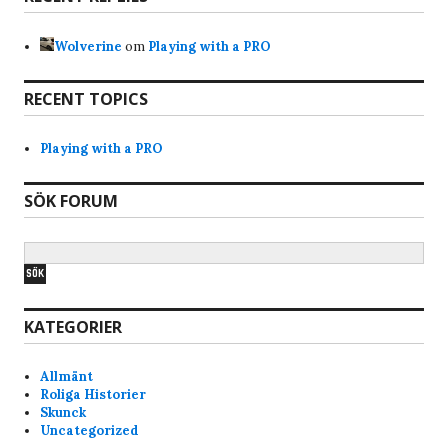
up the connection for the rest. Again im not an
admin, so not 100% sure.
Wolverine
om
Playing with a PRO
Bravo
7/17/2025
7:28
RECENT TOPICS
Hi, why am i banned from the servers? Just got
the notice when i tried joined skunck01 quake live
Playing with a PRO
server. Never been a shitchatter ingame. Mostly
just quite and play the game and have fun. Im a
SÖK FORUM
old quake player from the beginning of quake
and have played it since. I like skunck servers
since its low ping and nice people. alot of
swedish players that i am too.
KATEGORIER
Anonymous177771
4/1/2025
7:17
lars pls do someting about Bana the idiot he
Allmänt
keeps shoot teams m8,s in the back
Roliga Historier
Skunck
Uncategorized
T_Boner
3/10/2025
10:45