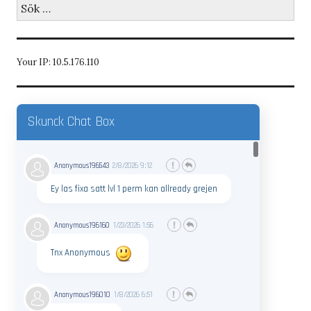
Sök
efter:
Your IP: 10.5.176.110
Skunck Chat Box
Anonymous196543
2/8/2026
9:12
Ey las fixa satt lvl 1 perm kan allready grejen
Anonymous196160
1/23/2026
1:56
Tnx Anonymous
Anonymous196010
1/8/2026
6:51