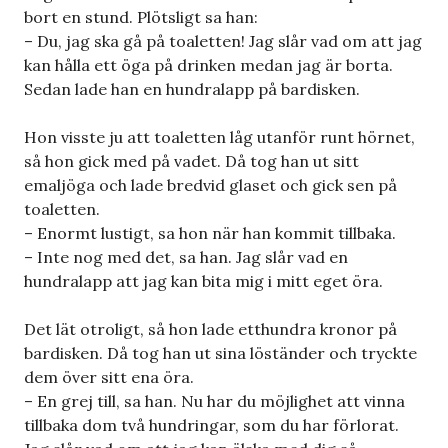
bort en stund. Plötsligt sa han:
– Du, jag ska gå på toaletten! Jag slår vad om att jag
kan hålla ett öga på drinken medan jag är borta.
Sedan lade han en hundralapp på bardisken.
Hon visste ju att toaletten låg utanför runt hörnet,
så hon gick med på vadet. Då tog han ut sitt
emaljöga och lade bredvid glaset och gick sen på
toaletten.
– Enormt lustigt, sa hon när han kommit tillbaka.
– Inte nog med det, sa han. Jag slår vad en
hundralapp att jag kan bita mig i mitt eget öra.
Det lät otroligt, så hon lade etthundra kronor på
bardisken. Då tog han ut sina löständer och tryckte
dem över sitt ena öra.
– En grej till, sa han. Nu har du möjlighet att vinna
tillbaka dom två hundringar, som du har förlorat.