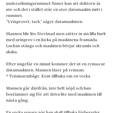
undersökningsrummet finner han att doktorn är
ute och det i stället står en stor datamaskin mitt i
rummet.
”Urinprovet, tack,” säger datamaskinen.
Mannen blir lite förvånad men sätter in sin lilla burk
med urinprov i en lucka på maskinens framsida.
Luckan stängs och maskinen börjar skramla och
skaka.
Efter ungefär en minut kommer det ut en remsa ur
datamaskinen. Mannen läser på remsan:
* Tennisarmbåge. Kom tillbaka om en vecka.
Mannen går därifrån, inte helt nöjd och han
bestämmer sig för att driva lite med maskinen till
nästa gång.
En vecka senare när han skall tillbaka förbereder