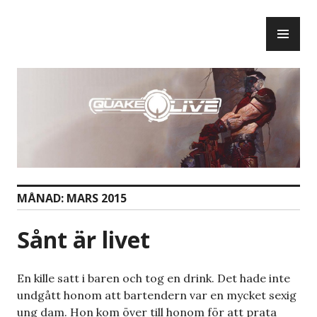
Skip
PR
to
ME
content
MÅNAD:
MARS 2015
Sånt är livet
En kille satt i baren och tog en drink. Det hade inte
undgått honom att bartendern var en mycket sexig
ung dam. Hon kom över till honom för att prata