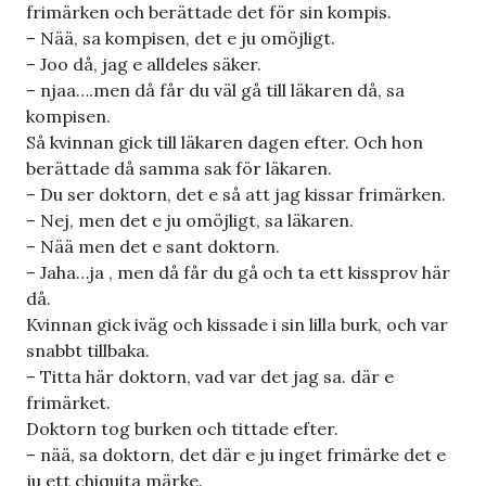
frimärken och berättade det för sin kompis.
– Nää, sa kompisen, det e ju omöjligt.
– Joo då, jag e alldeles säker.
– njaa….men då får du väl gå till läkaren då, sa
kompisen.
Så kvinnan gick till läkaren dagen efter. Och hon
berättade då samma sak för läkaren.
– Du ser doktorn, det e så att jag kissar frimärken.
– Nej, men det e ju omöjligt, sa läkaren.
– Nää men det e sant doktorn.
– Jaha…ja , men då får du gå och ta ett kissprov här
då.
Kvinnan gick iväg och kissade i sin lilla burk, och var
snabbt tillbaka.
– Titta här doktorn, vad var det jag sa. där e
frimärket.
Doktorn tog burken och tittade efter.
– nää, sa doktorn, det där e ju inget frimärke det e
ju ett chiquita märke.