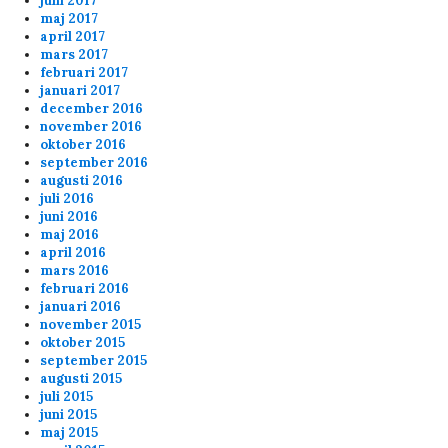
juni 2017
Thx for the servers Lars
maj 2017
april 2017
mars 2017
admin
3/25/2024
12:19
februari 2017
januari 2017
Hej ! Nej vi brukar starta kl 20.00 varje dag
december 2016
november 2016
oktober 2016
Anonymous155708
2/22/2024
3:37
september 2016
augusti 2016
var det 17 ,00 starten var idag
juli 2016
juni 2016
maj 2016
Anonymous155708
2/22/2024
3:36
april 2016
hörde att vi skulle börja 17,00 idag
mars 2016
februari 2016
januari 2016
Anonymous148303
2/2/2024
3:10
november 2015
oktober 2015
september 2015
fu 2 p!pe
augusti 2015
juli 2015
juni 2015
ppi
2/1/2024
1:26
maj 2015