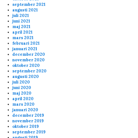
september 2021
augusti 2021
Anonymous172529
12/3/2024
5:59
juli 2021
Hej, mans!
juni 2021
maj 2021
april 2021
Anonymous170045
10/4/2024
8:37
mars 2021
februari 2021
discord fuckedup the game
januari 2021
december 2020
november 2020
Anonymous168686
9/7/2024
9:51
oktober 2020
september 2020
What the F*ck, Banana finally banned from the
augusti 2020
Skunck servers???
juli 2020
juni 2020
maj 2020
april 2020
Anonymous167039
8/22/2024
2:59
mars 2020
januari 2020
Anonymous167698
8/20/2024
7:38
december 2019
about the banning for shooting your teammates
november 2019
message below... you should check the 6plus
oktober 2019
match (20-8 21.30) at the end. Banana is
september 2019
augusti 2019