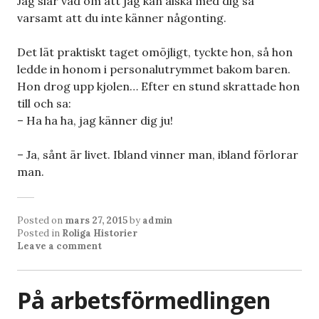
Jag slår vad om att jag kan älska med dig så
varsamt att du inte känner någonting.
Det lät praktiskt taget omöjligt, tyckte hon, så hon
ledde in honom i personalutrymmet bakom baren.
Hon drog upp kjolen… Efter en stund skrattade hon
till och sa:
– Ha ha ha, jag känner dig ju!
– Ja, sånt är livet. Ibland vinner man, ibland förlorar
man.
Posted on
mars 27, 2015
by
admin
Posted in
Roliga Historier
Leave a comment
På arbetsförmedlingen