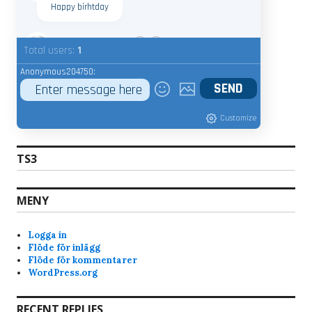
Happy birhtday
admin
7/20/2025
9:15
Total users:
1
Whats your nic name ?
Anonymous204750:
Anonymous189368
7/18/2025
9:22
Customize
Bravo
7/17/2025
7:28
Hi, why am i banned from the servers? Just got
TS3
the notice when i tried joined skunck01 quake live
server. Never been a shitchatter ingame. Mostly
just quite and play the game and have fun. Im a
MENY
old quake player from the beginning of quake
and have played it since. I like skunck servers
Logga in
since its low ping and nice people. alot of
Flöde för inlägg
swedish players that i am too.
Flöde för kommentarer
WordPress.org
im not the admin, but yesterday when you
joined, you kept rejoining every 10-15 seconds
automatically (at least your client) and that f-ed
RECENT REPLIES