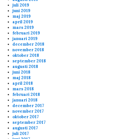
shooting Kermit on purpose
juli 2019
juni 2019
banana is not a nice player
maj 2019
april 2019
mars 2019
Anonymous167698
8/20/2024
7:38
februari 2019
about the banning for shooting your teammates
januari 2019
december 2018
message below... you should check the 6plus
november 2018
match (20-8 21.30) at the end. Banana is
oktober 2018
shooting Kermit on purpose
september 2018
augusti 2018
juni 2018
admin
8/8/2024
9:03
maj 2018
april 2018
Well server patched and rebooted now
mars 2018
februari 2018
januari 2018
Anonymous158834
8/2/2024
10:03
december 2017
november 2017
Lars, please reboot servers????
oktober 2017
september 2017
augusti 2017
Anonymous158645
4/3/2024
7:47
juli 2017