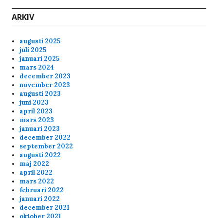
Las, can you pls reboot Skunck01, it feels kinda
ARKIV
laggy last few nights.
augusti 2025
Anonymous175236
2/16/2025
5:33
juli 2025
januari 2025
Kom någon in på skunck01 och liira
mars 2024
december 2023
november 2023
Anonymous174352
2/7/2025
3:37
augusti 2023
juni 2023
Hej Mofo's
april 2023
mars 2023
januari 2023
Anonymous174352
2/7/2025
3:36
december 2022
september 2022
augusti 2022
Hej Mofo's
maj 2022
april 2022
mars 2022
Anonymous172529
12/3/2024
6:00
februari 2022
januari 2022
Hey all!
december 2021
oktober 2021